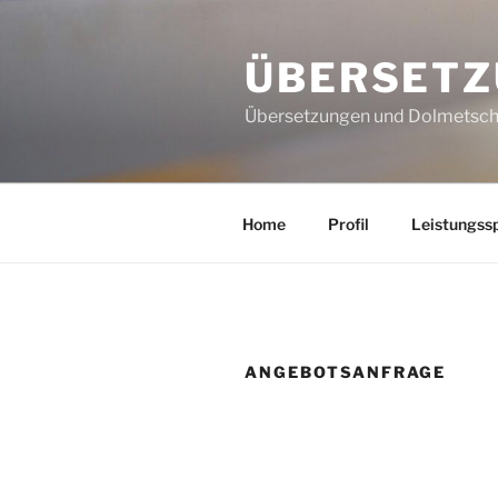
Zum
Inhalt
ÜBERSETZ
springen
Übersetzungen und Dolmetsche
Home
Profil
Leistungss
ANGEBOTSANFRAGE